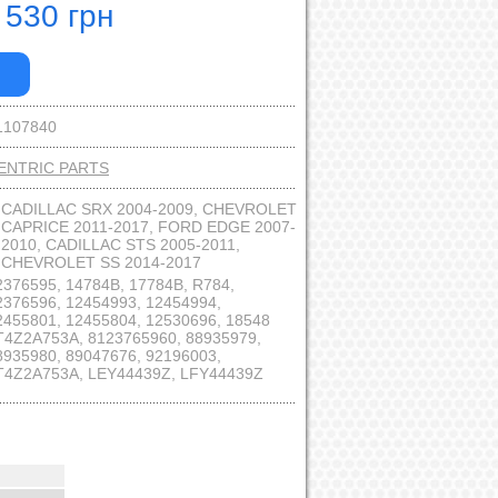
 530 грн
1107840
ENTRIC PARTS
:
CADILLAC SRX 2004-2009, CHEVROLET
CAPRICE 2011-2017, FORD EDGE 2007-
2010, CADILLAC STS 2005-2011,
CHEVROLET SS 2014-2017
2376595, 14784B, 17784B, R784,
2376596, 12454993, 12454994,
2455801, 12455804, 12530696, 18548
T4Z2A753A, 8123765960, 88935979,
8935980, 89047676, 92196003,
T4Z2A753A, LEY44439Z, LFY44439Z