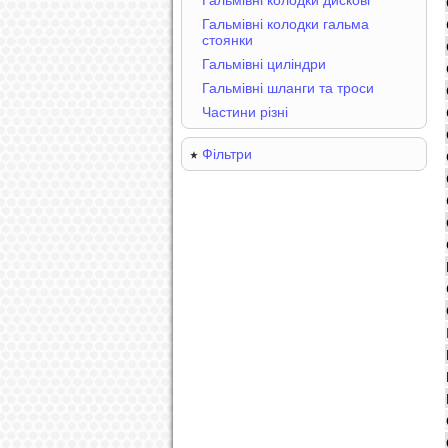
Гальмівні колодки дискові
Гальмівні колодки гальма
стоянки
Гальмівні циліндри
Гальмівні шланги та троси
Частини різні
Фільтри