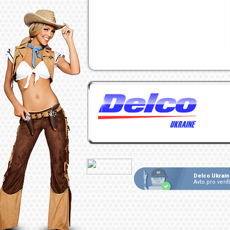
Delco Ukrain
Avto.pro verif