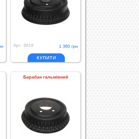
Арт.: 8818
рн
1 380 грн
КУПИТИ
Барабан гальмівний