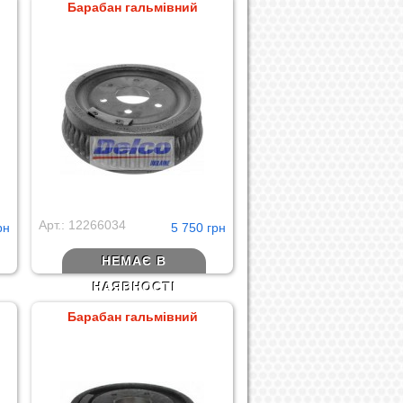
Барабан гальмівний
Арт.: 12266034
рн
5 750 грн
НЕМАЄ В
НАЯВНОСТІ
Барабан гальмівний