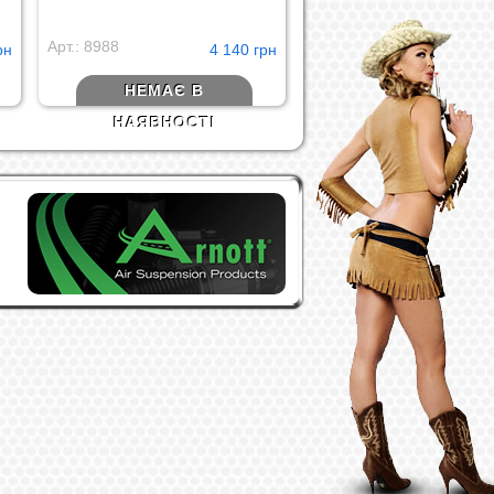
Арт.: 8988
рн
4 140 грн
НЕМАЄ В
НАЯВНОСТІ