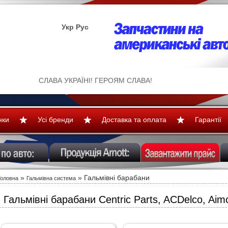
Укр
Рус
СЛАВА УКРАЇНІ! ГЕРОЯМ СЛАВА!
нки
Усі бренди
Доставка та оплата
Гарантії
»
» Гальмівні барабани
Головна
Гальмівна система
Гальмівні барабани Centric Parts, ACDelco, Aim