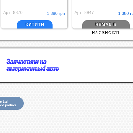
Арт.: 8870
Арт.: 8947
1 380 грн
1 380 г
КУПИТИ
НЕМАЄ В
НАЯВНОСТІ
e Ltd
ied partner