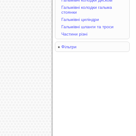
Гальмівні колодки дискові
Гальмівні колодки гальма
стоянки
Гальмівні циліндри
Гальмівні шланги та троси
Частини різні
Фільтри