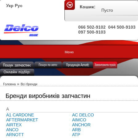
Укр
Рус
Кошик:
Пусто
066 502-9102
044 500-9103
097 500-9103
Меню
»
Головна
Всі бренди
Бренди виробників запчастин
A
A1 CARDONE
AC DELCO
AFTERMARKET
AIMCO
AIRTEX
ANCHOR
ANCO
ARB
ARNOTT
ATP