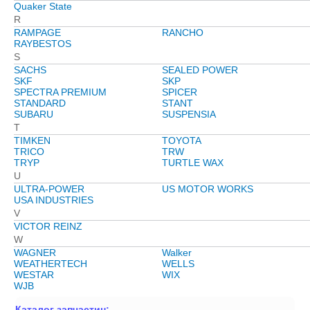
Quaker State
R
RAMPAGE
RANCHO
RAYBESTOS
S
SACHS
SEALED POWER
SKF
SKP
SPECTRA PREMIUM
SPICER
STANDARD
STANT
SUBARU
SUSPENSIA
T
TIMKEN
TOYOTA
TRICO
TRW
TRYP
TURTLE WAX
U
ULTRA-POWER
US MOTOR WORKS
USA INDUSTRIES
V
VICTOR REINZ
W
WAGNER
Walker
WEATHERTECH
WELLS
WESTAR
WIX
WJB
Каталог запчастин: