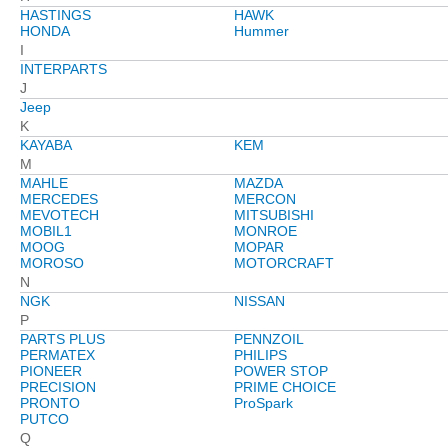
HASTINGS
HAWK
HONDA
Hummer
I
INTERPARTS
J
Jeep
K
KAYABA
KEM
M
MAHLE
MAZDA
MERCEDES
MERCON
MEVOTECH
MITSUBISHI
MOBIL1
MONROE
MOOG
MOPAR
MOROSO
MOTORCRAFT
N
NGK
NISSAN
P
PARTS PLUS
PENNZOIL
PERMATEX
PHILIPS
PIONEER
POWER STOP
PRECISION
PRIME CHOICE
PRONTO
ProSpark
PUTCO
Q