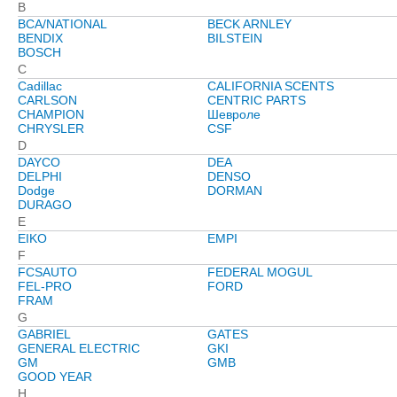
B
BCA/NATIONAL
BECK ARNLEY
BENDIX
BILSTEIN
BOSCH
C
Cadillac
CALIFORNIA SCENTS
CARLSON
CENTRIC PARTS
CHAMPION
Шевроле
CHRYSLER
CSF
D
DAYCO
DEA
DELPHI
DENSO
Dodge
DORMAN
DURAGO
E
EIKO
EMPI
F
FCSAUTO
FEDERAL MOGUL
FEL-PRO
FORD
FRAM
G
GABRIEL
GATES
GENERAL ELECTRIC
GKI
GM
GMB
GOOD YEAR
H