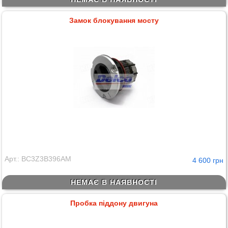
Замок блокування мосту
Арт.: BC3Z3B396AM
4 600 грн
НЕМАЄ В НАЯВНОСТІ
Пробка піддону двигуна