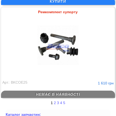
КУПИТИ
Ремкомплект супорту
Арт.: BKCOE25
1 610 грн
НЕМАЄ В НАЯВНОСТІ
1
2
3
4
5
Каталог запчастин: