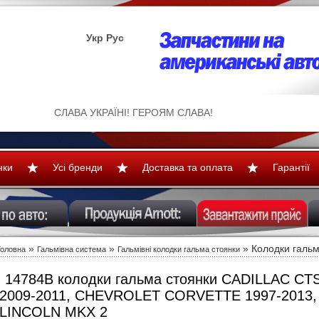
Укр
Рус
СЛАВА УКРАЇНІ! ГЕРОЯМ СЛАВА!
нки
Усі бренди
Доставка та оплата
Гарантії
»
»
» Колодки гальм
Головна
Гальмівна система
Гальмівні колодки гальма стоянки
14784B колодки гальма стоянки CADILLAC CT
2009-2011, CHEVROLET CORVETTE 1997-2013,
LINCOLN MKX 2