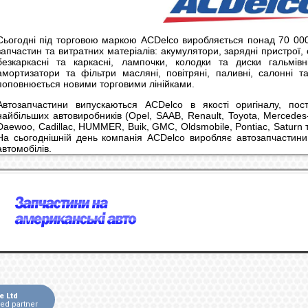
Сьогодні під торговою маркою ACDelco виробляється понад 70 000
запчастин та витратних матеріалів: акумулятори, зарядні пристрої,
безкаркасні та каркасні, лампочки, колодки та диски гальмів
амортизатори та фільтри масляні, повітряні, паливні, салонні т
поповнюється новими торговими лінійками.
Автозапчастини випускаються ACDelco в якості оригіналу, пос
найбільших автовиробників (Opel, SAAB, Renault, Toyota, Mercedes
Daewoo, Cadillac, HUMMER, Buik, GMC, Oldsmobile, Pontiac, Saturn т
На сьогоднішній день компанія ACDelco виробляє автозапчастини
автомобілів.
e Ltd
ied partner