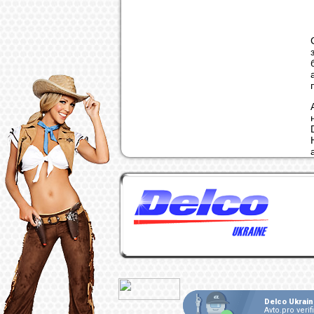
Delco Ukrain
Avto.pro verif