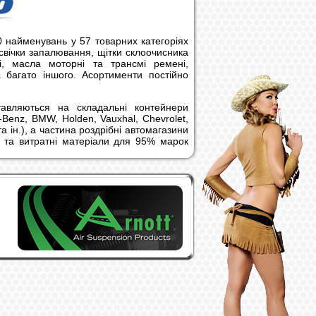
 найменувань у 57 товарних категоріях
 свічки запалювання, щітки склоочисника
ні, масла моторні та трансмі ремені,
а багато іншого. Асортименти постійно
тавляються на складальні контейнери
-Benz, BMW, Holden, Vauxhal, Chevrolet,
а ін.), а частина роздрібні автомагазини
 та витратні матеріали для 95% марок