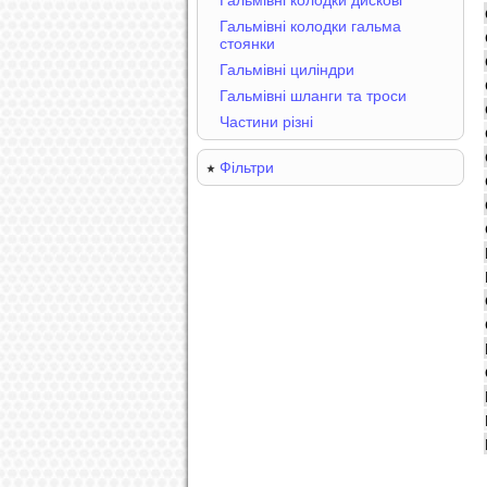
Гальмівні колодки дискові
Гальмівні колодки гальма
стоянки
Гальмівні циліндри
Гальмівні шланги та троси
Частини різні
Фільтри