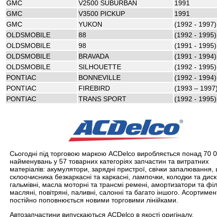
GMC
V2500 SUBURBAN
1991
GMC
V3500 PICKUP
1991
GMC
YUKON
(1992 - 1997)
OLDSMOBILE
88
(1992 - 1995)
OLDSMOBILE
98
(1991 - 1995)
OLDSMOBILE
BRAVADA
(1991 - 1994)
OLDSMOBILE
SILHOUETTE
(1992 - 1995)
PONTIAC
BONNEVILLE
(1992 - 1994)
PONTIAC
FIREBIRD
(1993 – 1997
PONTIAC
TRANS SPORT
(1992 - 1995)
Сьогодні під торговою маркою ACDelco виробляється понад 70 
найменувань у 57 товарних категоріях запчастин та витратних
матеріалів: акумулятори, зарядні пристрої, свічки запалювання, 
склоочисника безкаркасні та каркасні, лампочки, колодки та дис
гальмівні, масла моторні та трансмі ремені, амортизатори та фі
масляні, повітряні, паливні, салонні та багато іншого. Асортимен
постійно поповнюється новими торговими лінійками.
Автозапчастини випускаються ACDelco в якості оригіналу,