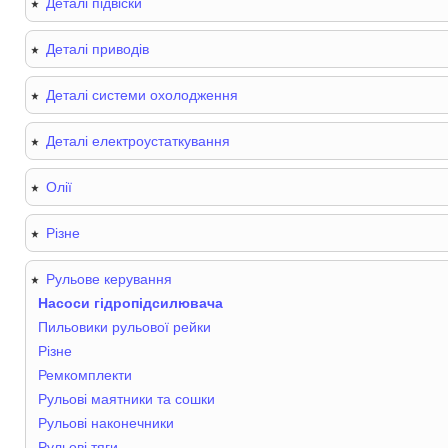
Деталі підвіски
Деталі приводів
Деталі системи охолодження
Деталі електроустаткування
Олії
Різне
Рульове керування
Насоси гідропідсилювача
Пильовики рульової рейки
Різне
Ремкомплекти
Рульові маятники та сошки
Рульові наконечники
Рульові тяги