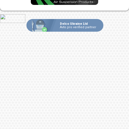
Delco Ukraine Ltd
Avto.pro verified partner