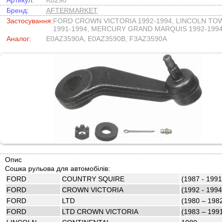
Артикул:
K8290
Бренд:
AFTERMARKET
Застосування:
FORD CROWN VICTORIA 1992-1994, LINCOLN TO
1991-1994, MERCURY GRAND MARQUIS 1992-199
Аналог:
E0AZ3590A, E0AZ3590B, F3AZ3590A
Опис
Сошка рульова для автомобілів:
FORD
COUNTRY SQUIRE
(1987 - 1991
FORD
CROWN VICTORIA
(1992 - 1994
FORD
LTD
(1980 – 198
FORD
LTD CROWN VICTORIA
(1983 – 199