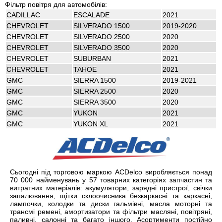
Фільтр повітря для автомобілів:
CADILLAC
ESCALADE
2021
CHEVROLET
SILVERADO 1500
2019-2020
CHEVROLET
SILVERADO 2500
2020
CHEVROLET
SILVERADO 3500
2020
CHEVROLET
SUBURBAN
2021
CHEVROLET
TAHOE
2021
GMC
SIERRA 1500
2019-2021
GMC
SIERRA 2500
2020
GMC
SIERRA 3500
2020
GMC
YUKON
2021
GMC
YUKON XL
2021
Сьогодні під торговою маркою ACDelco виробляється понад
70 000 найменувань у 57 товарних категоріях запчастин та
витратних матеріалів: акумулятори, зарядні пристрої, свічки
запалювання, щітки склоочисника безкаркасні та каркасні,
лампочки, колодки та диски гальмівні, масла моторні та
трансмі ремені, амортизатори та фільтри масляні, повітряні,
паливні, салонні та багато іншого. Асортименти постійно